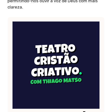
permitindo-nos ouvir a voz de Deus com mais
clareza.