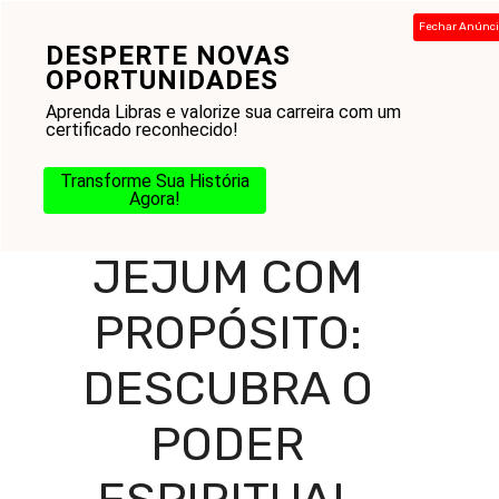
Pular
Fechar Anúnc
para
DESPERTE NOVAS
Menu
o
OPORTUNIDADES
conteúdo
Aprenda Libras e valorize sua carreira com um
certificado reconhecido!
Home
-
Blog
-
Práticas Cristãs
-
Jejum e Caminhada
Transforme Sua História
Espiritual
-
Jejum com Propósito: Descubra o Poder
Agora!
Espiritual Dessa Prática Transformadora
JEJUM COM
PROPÓSITO:
DESCUBRA O
PODER