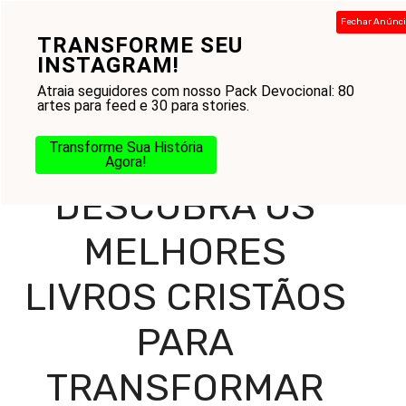
Pular
Fechar Anúnc
para
TRANSFORME SEU
Menu
o
INSTAGRAM!
conteúdo
Atraia seguidores com nosso Pack Devocional: 80
artes para feed e 30 para stories.
Home
-
Blog
-
Amor ao Próximo
-
Descubra os Melhores
Transforme Sua História
Livros Cristãos para Transformar sua Vida
Agora!
DESCUBRA OS
MELHORES
LIVROS CRISTÃOS
PARA
TRANSFORMAR