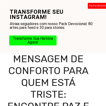
Pular
Fechar Anúnc
para
TRANSFORME SEU
Menu
o
INSTAGRAM!
conteúdo
Atraia seguidores com nosso Pack Devocional: 80
artes para feed e 30 para stories.
Home
-
Blog
-
Reflexões Diárias
-
Mensagens
-
Transforme Sua História
Mensagem de Conforto para Quem Está Triste: Encontre
Agora!
Paz e Esperança em Deus
MENSAGEM DE
CONFORTO PARA
QUEM ESTÁ
TRISTE: