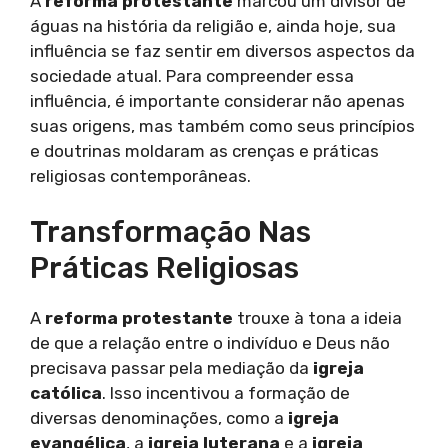
A
reforma protestante
marcou um divisor de
águas na história da religião e, ainda hoje, sua
influência se faz sentir em diversos aspectos da
sociedade atual. Para compreender essa
influência, é importante considerar não apenas
suas origens, mas também como seus princípios
e doutrinas moldaram as crenças e práticas
religiosas contemporâneas.
Transformação Nas
Práticas Religiosas
A
reforma protestante
trouxe à tona a ideia
de que a relação entre o indivíduo e Deus não
precisava passar pela mediação da
igreja
católica
. Isso incentivou a formação de
diversas denominações, como a
igreja
evangélica
, a
igreja luterana
e a
igreja