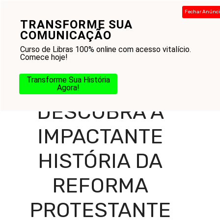
Pular
Fechar Anúnc
para
TRANSFORME SUA
Menu
o
COMUNICAÇÃO
conteúdo
Curso de Libras 100% online com acesso vitalício.
Comece hoje!
Home
-
Blog
-
Amor ao Próximo
-
Igreja
-
Descubra a
Transforme Sua História
Impactante História da Reforma Protestante
Agora!
DESCUBRA A
IMPACTANTE
HISTÓRIA DA
REFORMA
PROTESTANTE