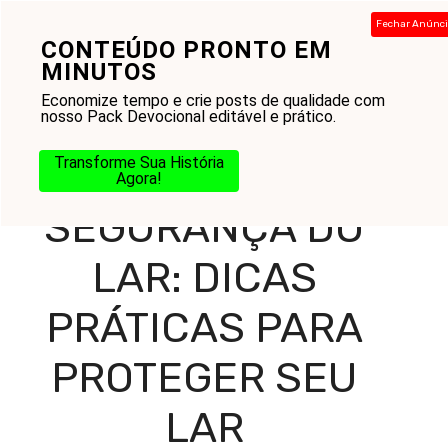
Pular
Fechar Anúnc
para
CONTEÚDO PRONTO EM
Menu
o
MINUTOS
conteúdo
Economize tempo e crie posts de qualidade com
nosso Pack Devocional editável e prático.
Home
-
Blog
-
Reflexões Diárias
-
Mensagens
-
Transforme Sua História
Segurança do Lar: Dicas Práticas para Proteger Seu Lar
Agora!
SEGURANÇA DO
LAR: DICAS
PRÁTICAS PARA
PROTEGER SEU
LAR