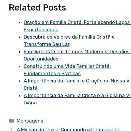
Related Posts
Oração em Família Cristã: Fortalecendo Laços
Espiritualidade
Descubra os Valores da Família Cristã e
Transforme Seu Lar
Família Cristã em Tempos Modernos: Desafios
Oportunidades
Construindo uma Vida Familiar Cristã:
Fundamentos e Práticas
A Importância da Família e Oração na Nossa V
Cristã
A Importância da Família Cristã e a Bíblia na V
Diária
Categorias
Mensagens
A Missão da Igreja: Cumprindo o Chamado de