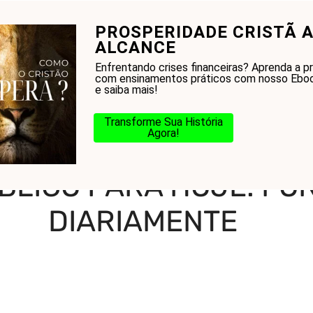
PROSPERIDADE CRISTÃ A
onhecer a Bíblia?
Glossário
Blog
Na Jorn
ALCANCE
Enfrentando crises financeiras? Aprenda a p
com ensinamentos práticos com nosso Eboo
e saiba mais!
Transforme Sua História
Agora!
-
Um Versículo Bíblico Para Hoje: Fortaleça Sua Fé Diariamente
BLICO PARA HOJE: FO
DIARIAMENTE