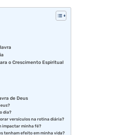
lavra
ia
ara o Crescimento Espiritual
avra de Deus
Deus?
o dia?
rar versículos na rotina diária?
 impactar minha fé?
les tenham efeito em minha vida?