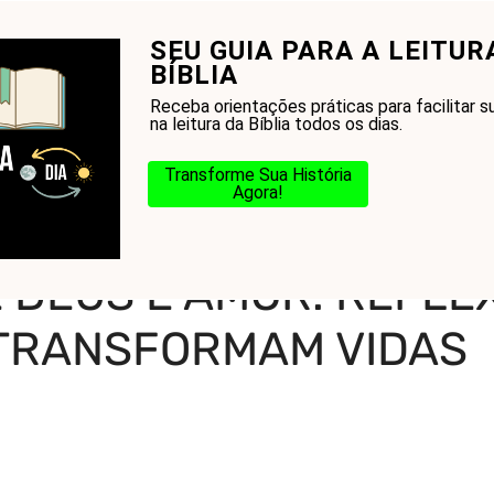
SEU GUIA PARA A LEITUR
onhecer a Bíblia?
Glossário
Blog
Na Jorn
BÍBLIA
Receba orientações práticas para facilitar s
na leitura da Bíblia todos os dias.
Transforme Sua História
Agora!
adoras
-
Frases de Deus e Amor: Reflexões que Transformam Vidas
 DEUS E AMOR: REFLE
TRANSFORMAM VIDAS