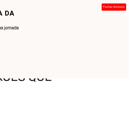
Fechar Anúncio
A DA
ada
Sobre
Contato
Links
ua jornada
XÕES QUE