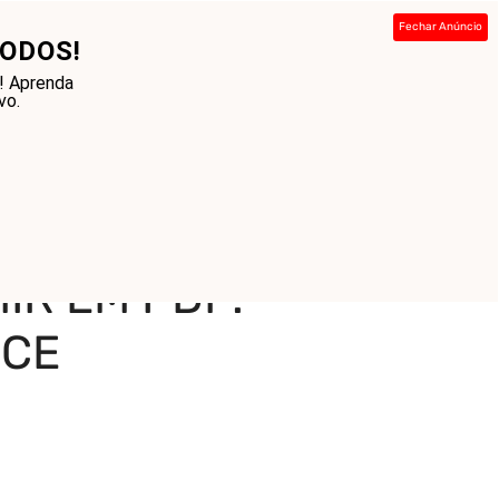
Fechar Anúncio
ODOS!
ada
Sobre
Contato
Links
! Aprenda
vo.
IR EM PDF:
NCE