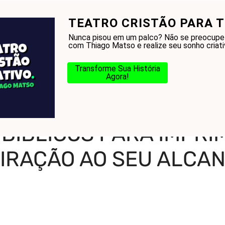
TEATRO CRISTÃO PARA T
onhecer a Bíblia?
Glossário
Blog
Na Jorn
Nunca pisou em um palco? Não se preocupe
com Thiago Matso e realize seu sonho criati
Transforme Sua História
Agora!
-
Versículos Bíblicos para Imprimir em PDF: Inspiração ao Seu Alcance
BÍBLICOS PARA IMPRIM
PIRAÇÃO AO SEU ALCA