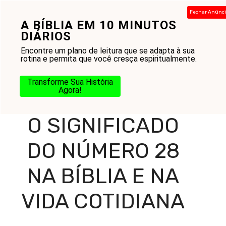
Pular
Fechar Anúnc
para
A BÍBLIA EM 10 MINUTOS
Menu
o
DIÁRIOS
conteúdo
Encontre um plano de leitura que se adapta à sua
rotina e permita que você cresça espiritualmente.
Home
-
Blog
-
Práticas Cristãs
-
Estudo Bíblico
-
Antigo
Transforme Sua História
Testamento
-
O Significado do Número 28 na Bíblia e na
Agora!
Vida Cotidiana
O SIGNIFICADO
DO NÚMERO 28
NA BÍBLIA E NA
VIDA COTIDIANA