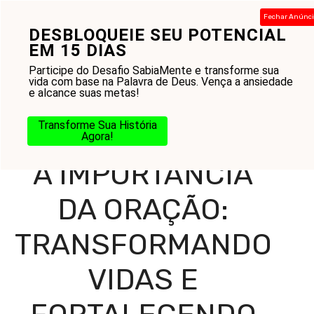
Pular
Fechar Anúnc
para
DESBLOQUEIE SEU POTENCIAL
Menu
o
EM 15 DIAS
conteúdo
Participe do Desafio SabiaMente e transforme sua
vida com base na Palavra de Deus. Vença a ansiedade
e alcance suas metas!
Home
-
Blog
-
Práticas Cristãs
-
Oração
-
A Importância
da Oração: Transformando Vidas e Fortalecendo
Transforme Sua História
Relacionamentos com Deus
Agora!
A IMPORTÂNCIA
DA ORAÇÃO:
TRANSFORMANDO
VIDAS E