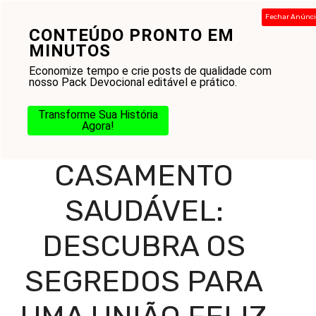
Pular
Fechar Anúnc
para
CONTEÚDO PRONTO EM
Menu
o
MINUTOS
conteúdo
Economize tempo e crie posts de qualidade com
nosso Pack Devocional editável e prático.
Home
-
Blog
-
Amor ao Próximo
-
Casamento
-
Transforme Sua História
Casamento saudável: Descubra os segredos para uma
Agora!
união feliz
CASAMENTO
SAUDÁVEL:
DESCUBRA OS
SEGREDOS PARA