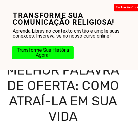
Pular
Fechar Anúnc
para
TRANSFORME SUA
Menu
o
COMUNICAÇÃO RELIGIOSA!
conteúdo
Aprenda Libras no contexto cristão e amplie suas
conexões. Inscreva-se no nosso curso online!
Home
-
Blog
-
Reflexões Diárias
-
Mensagens
-
Melhor
Transforme Sua História
Palavra de Oferta: Como Atraí-la em Sua Vida
Agora!
MELHOR PALAVRA
DE OFERTA: COMO
ATRAÍ-LA EM SUA
VIDA