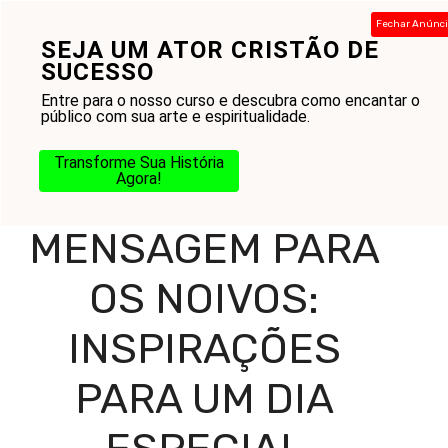
Pular
Fechar Anúnc
para
SEJA UM ATOR CRISTÃO DE
Menu
o
SUCESSO
conteúdo
Entre para o nosso curso e descubra como encantar o
público com sua arte e espiritualidade.
Home
-
Blog
-
Reflexões Diárias
-
Mensagens
-
Transforme Sua História
Mensagem para os Noivos: Inspirações para um Dia
Agora!
Especial
MENSAGEM PARA
OS NOIVOS:
INSPIRAÇÕES
PARA UM DIA