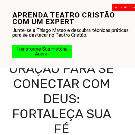
Pular
Fechar Anúnc
para
APRENDA TEATRO CRISTÃO
Menu
o
COM UM EXPERT
conteúdo
Junte-se a Thiago Matso e descubra técnicas práticas
para se destacar no Teatro Cristão.
Home
-
Blog
-
Práticas Cristãs
-
Oração
-
Oração para se
Transforme Sua História
Conectar com Deus: Fortaleça Sua Fé
Agora!
ORAÇÃO PARA SE
CONECTAR COM
DEUS:
FORTALEÇA SUA
FÉ